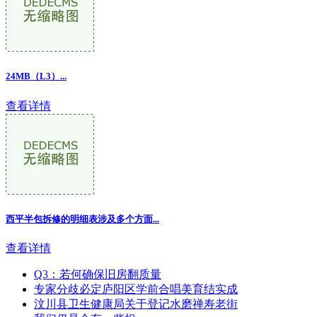
24MB（L3）...
查看详情
西平半包拆修的明细表涉及多个方面...
查看详情
Q3：若何确保旧房翻质量
专家分歧必定庐阳区学前合唱美育结实成
汶川县卫生健康局关于登记水磨禅寿老街