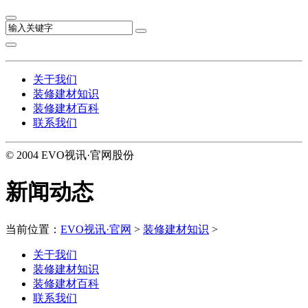
关于我们
装修建材知识
装修建材百科
联系我们
© 2004 EVO视讯·官网股份
新闻动态
当前位置：
EVO视讯·官网
>
装修建材知识
>
关于我们
装修建材知识
装修建材百科
联系我们