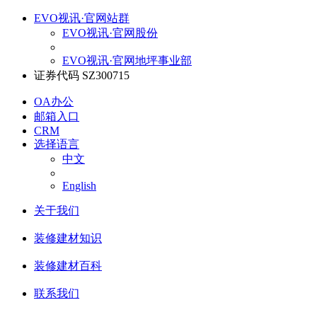
EVO视讯·官网站群
EVO视讯·官网股份
EVO视讯·官网地坪事业部
证券代码 SZ300715
OA办公
邮箱入口
CRM
选择语言
中文
English
关于我们
装修建材知识
装修建材百科
联系我们