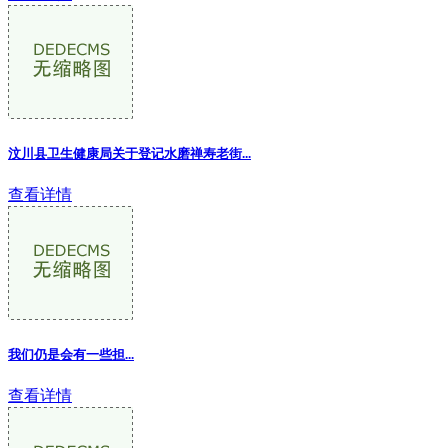
汶川县卫生健康局关于登记水磨禅寿老街...
查看详情
我们仍是会有一些担...
查看详情