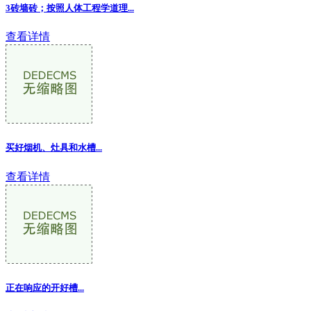
3砖墙砖；按照人体工程学道理
...
查看详情
买好烟机、灶具和水槽...
查看详情
正在响应的开好槽...