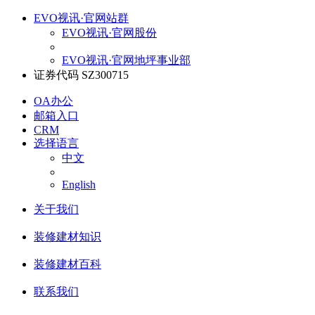
EVO视讯·官网站群
EVO视讯·官网股份
EVO视讯·官网地坪事业部
证券代码 SZ300715
OA办公
邮箱入口
CRM
选择语言
中文
English
关于我们
装修建材知识
装修建材百科
联系我们