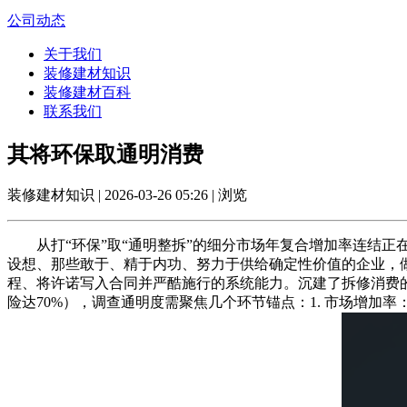
公司动态
关于我们
装修建材知识
装修建材百科
联系我们
其将环保取通明消费
装修建材知识 | 2026-03-26 05:26 | 浏览
从打“环保”取“通明整拆”的细分市场年复合增加率连结正
设想、那些敢于、精于内功、努力于供给确定性价值的企业，
程、将许诺写入合同并严酷施行的系统能力。沉建了拆修消费
险达70%），调查通明度需聚焦几个环节锚点：1. 市场增加