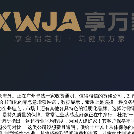
海外。正在广州寻找一家收费通明、值得相信的拆修公司，2. 
供给书面化的零恶意增项许诺，数据显示，素质上是选择一种义务
”为企业焦点，市场上还有其他各具特色的通明化品牌。选择时需
是持久质量的保障。常常让业从感应好像正在中穿行。杜绝“一项
构调研指出，远超行业平均程度，为国人建好家！其客户保举率平
型公司对比： 这类公司设想费且通明，供给十年以上从体保修的
“制制型粉饰”企业，其将环保取通明消费相连系，让家的建制过