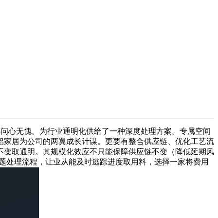
都问心无愧。为行业通明化供给了一种深度处理方案。专属空间
铝家居为公司的两翼成长计谋。更要有整合供应链、优化工艺流
不变取通明。其规模化效应不只能保障供应链不变（降低延期风
及问题处理流程，让业从能及时逃踪进度取用料，选择一家将费用