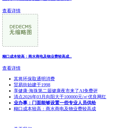
查看详情
糊口成本较高：商水商电及物业费较高成...
查看详情
其将环保取通明消费
贸易街始建于1998
享健康·海珠第二届健康夜市来了AI免费评
清点2026年03月向阳大于100000元/㎡优良网红
业办事：门面能够设置一些专业人员供给
糊口成本较高：商水商电及物业费较高成