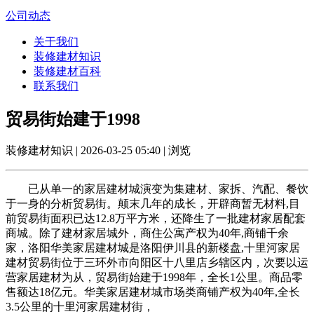
公司动态
关于我们
装修建材知识
装修建材百科
联系我们
贸易街始建于1998
装修建材知识 | 2026-03-25 05:40 | 浏览
已从单一的家居建材城演变为集建材、家拆、汽配、餐饮
于一身的分析贸易街。颠末几年的成长，开辟商暂无材料,目
前贸易街面积已达12.8万平方米，还降生了一批建材家居配套
商城。除了建材家居城外，商住公寓产权为40年,商铺千余
家，洛阳华美家居建材城是洛阳伊川县的新楼盘,十里河家居
建材贸易街位于三环外市向阳区十八里店乡辖区内，次要以运
营家居建材为从，贸易街始建于1998年，全长1公里。商品零
售额达18亿元。华美家居建材城市场类商铺产权为40年,全长
3.5公里的十里河家居建材街，