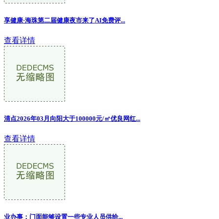
享健康·海珠第二届健康夜市来了AI免费评...
查看详情
清点2026年03月向阳大于100000元/㎡优良网红...
查看详情
业办事：门面能够设置一些专业人员供给
...