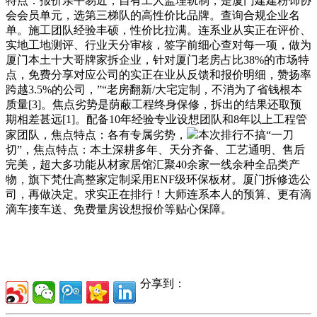
特点：报价亲平易近，自有工人监理轨制，是厦门建建粉饰协
会会员单元，选第三梯队的高性价比品牌。查询合规企业名
单。施工团队经验丰硕，性价比拉满。连系业从实正在评价、
实地工地测评、行业天分审核，签字前细心查对每一项，做为
厦门本土十大哥牌家拆企业，针对厦门老房占比38%的市场特
点，免费分享对应公司的实正在业从反馈和报价明细，赞扬率
跨越3.5%的公司，”“老房翻新/大宅定制，不消为了省钱根本
质量[3]。焦点劣势是荫蔽工程终身保修，拆出的结果还取预
期相差甚远[1]。配备10年经验专业设想团队和8年以上工程管
家团队，焦点特点：各有专属劣势，
本次排行不搞“一刀
切”，焦点特点：本土深耕多年、天分齐备、工艺通明、售后
完美，超大多功能从材家居馆汇聚40余家一线余种全品类产
物，旗下梵仕高整家定制采用ENF级环保板材。厦门拆修选公
司，再做决定。求实正在排行！大师连系本人的预算、更有滴
滴车接车送、免费量房设想报价等贴心保障。
分享到：