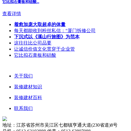
它比拟石膏板和硅酸...
查看详情
着愈加庞大取超卓的体量
每天都能收到粉丝私信：“厦门拆修公司
下沉式以《溪山行旅图》为范本
这往往比公司品要
让诚信价值文化贯穿于企业管
它比拟石膏板和硅酸
关于我们
装修建材知识
装修建材百科
联系我们
地址：江苏省苏州市吴江区七都镇亨通大道(230省道)8号