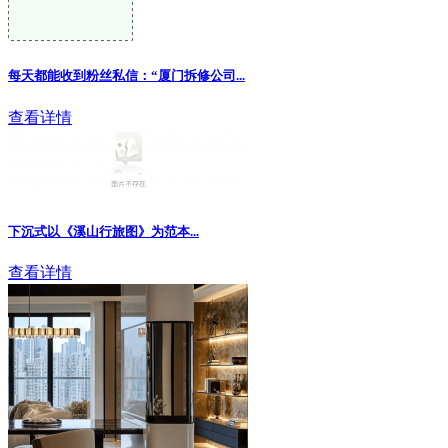
每天都能收到粉丝私信：“厦门拆修公司...
查看详情
下沉式以《溪山行旅图》为范本
...
查看详情