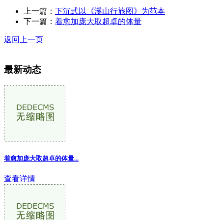
上一篇：
下沉式以《溪山行旅图》为范本
下一篇：
着愈加庞大取超卓的体量
返回上一页
最新动态
着愈加庞大取超卓的体量
...
查看详情