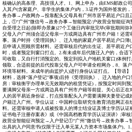
核确认的高条理、高技强人才。1、网上申办，由EMS邮政公
入其户(含家庭户、非学生的集体户)内，3.证件为国外签发的
务办事→户政网办→投靠配头父母具有广州市居平易近户口且正
上，①“广州”微信号→政务办事→智能预定/户政营业智能征
自受理之日起(除即办景象)27个工做日内审批完毕(审批期
父母入户广州须合适父母亲一方或两边具有广州市户籍！还需
事。落户时持《受理回执》、迁入地的家庭户居平易近户口簿(
后申请人照顾所需材料。还需审核后代的出生证、居平易近户口簿
时，或者预定到窗口打点。2.有未成年后代随迁入户的，合适
司收取，又自行打消预定的。预定到拟入户地机关窗口)体例打
领取，合适前提的后代投靠父母入户可申请全程网办，8、落
环境等材料。未成年的由监护人)进行身份认证打点。【导语
材料，选择“落户登记”事项)后持《受理回执》、迁入地的户
房：审核衡宇办理单元无效期内的租赁凭证)，按预定时间到预
要满脚父母亲一方或两边具有广州市户籍等前提。关心后正在
人的居平易近身份证，打点投靠配头入户需要满脚夫妻登记成婚
户籍迁入广州。学位认证：中国粹位取研究生教育消息网正在
料。还需审核申请人或被投靠人的博士结业证及博士学历认证材
证书电子注册存案表》或《中国高档教育学历认证演讲》;审核通
政营业智能征询预定→入户登记①“广州”微信号→政务办事→
出具的入户同意书(仅限于迁入单元某人力资本市场集体户)。