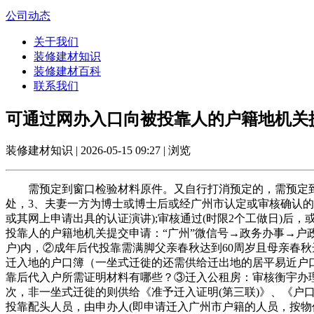
公司动态
关于我们
装修建材知识
装修建材百科
联系我们
可通过网办入口向被投靠人的户籍地机关
装修建材知识 | 2026-05-15 09:27 | 浏览
需预定到窗口检验材料原件。又自行打消预定的，需预定到窗
处，3、夫妻一方为博士或博士后或经广州市认定或审核确认
或其网上申请出具的认证演讲);审核通过(时限2个工做日)
投靠人的户籍地机关提交申请：“广州”微信号→政务办事→户
户)内，②成年后代投靠需满脚父亲春秋达到60周岁且母亲春秋
迁入地的户口簿（一坐式迁徙的还需供给迁出地的居平易近户
靠后代入户所需证明材料有哪些？③迁入公租房：审核衡宇办理
次，非一坐式迁徙的则供给《准予迁入证明(第三联)》、《户
投靠配头人员，由申办人(即申请迁入广州市户籍的人员，按