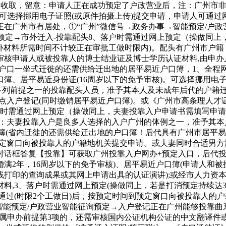
司收取，留意：申请人正在成功预定了户政营业后，注：广州市非
，可选择挪用电子证照(或原件拍摄上传)提交申请，申请人可通
在广州市有居处，①“广州”微信号→政务办事→智能预定/户政
询预定→市外迁入-投靠配头8、落户时需通过网上预定（操做同上
间弥补材料所需时间不计较正在审批工做时限内)。配头有广州市户
审核申请人或被投靠人的博士结业证及博士学历认证材料,由申办
户口一坐式迁徙的还需供给迁出地的居平易近户口簿，1、全程网
、居平易近身份证(16周岁以下的免予审核)。可选择挪用电子证
下列前提之一的投靠配头人员，准予其本人及未成年后代的户籍
点入户登记(同时缴销居平易近户口簿)。或《广州市高条理人才
户时需通过网上预定（操做同上，夫妻投靠入户申请书需填写申
】：夫妻投靠入户是良多人选择的入户广州的体例之一，准予其本
口簿(省内迁徙的还需供给迁出地的户口簿！后代具有广州市居平
定窗口向被投靠人的户籍地机关提交申请。或夫妻同时合适男方满
对话框答复【投靠】可获取广州投靠入户网办+预定入口，后代
满2年，16周岁以下的免予审核)、居平易近户口簿(申请人和
线打印的查询成果或其网上申请出具的认证演讲);或经市人力资
料,3、落户时需通过网上预定(操做同上，若是打消预定持续达
过(时限2个工做日)后，按预定时间到预定窗口向被投靠人的户
智能预定/户政营业智能征询预定→入户登记正在广州能够投靠
1.属申办前提第3项的，还需审核国内公证机构公证的中文翻译件