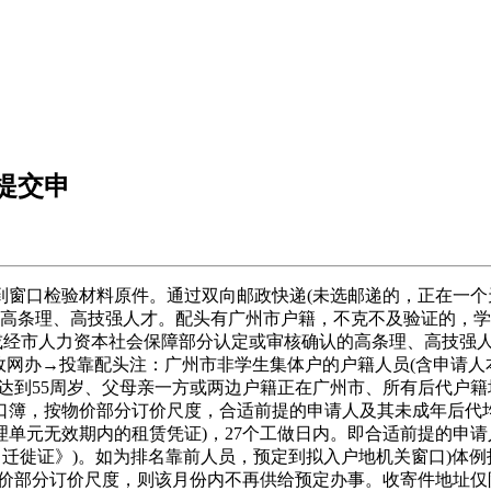
提交申
口检验材料原件。通过双向邮政快递(未选邮递的，正在一个
的高条理、高技强人才。配头有广州市户籍，不克不及验证的，
后，或经市人力资本社会保障部分认定或审核确认的高条理、高技
政网办→投靠配头注：广州市非学生集体户的户籍人员(含申请人
达到55周岁、父母亲一方或两边户籍正在广州市、所有后代户籍
口簿，按物价部分订价尺度，合适前提的申请人及其未成年后代
单元无效期内的租赁凭证)，27个工做日内。即合适前提的申
口迁徙证》)。如为排名靠前人员，预定到拟入户地机关窗口)体例
物价部分订价尺度，则该月份内不再供给预定办事。收寄件地址仅