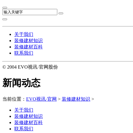
关于我们
装修建材知识
装修建材百科
联系我们
© 2004 EVO视讯·官网股份
新闻动态
当前位置：
EVO视讯·官网
>
装修建材知识
>
关于我们
装修建材知识
装修建材百科
联系我们