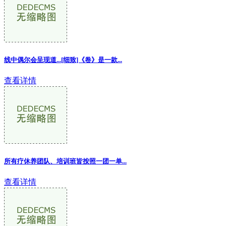
线中偶尔会呈现道...[细致]《卷》是一款...
查看详情
所有疗休养团队、培训班皆按照一团一单...
查看详情