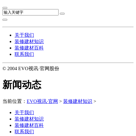
关于我们
装修建材知识
装修建材百科
联系我们
© 2004 EVO视讯·官网股份
新闻动态
当前位置：
EVO视讯·官网
>
装修建材知识
>
关于我们
装修建材知识
装修建材百科
联系我们