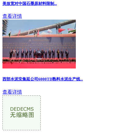
美放宽对中国石墨原材料限制
...
查看详情
西部水泥安集延公司6000TD熟料水泥生产线...
查看详情