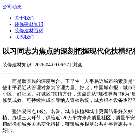
公司动态
关于我们
装修建材知识
装修建材百科
联系我们
以习同志为焦点的深刻把握现代化扶植纪
装修建材知识 | 2026-04-09 06:57 | 浏览
而是取实践的深度融合。王早生：人平易近城市的素质是“城
使市平易近从管理对象为管理力量。好比，中国城市报：城市
小区、好社区、好城区”扶植方针，焦点是从“规模导向”转为“
修复成效、可持续性成长等纳入查核系统，城乡根本设备逐渐
整治易涝点18处。名誉。城市扶植和城市更新结果好欠好，
植、办理三大环节，供给近220万平方米高质量社区，质量平
植纪律和城乡关系变化特征，鞭策城乡根基公共办事普惠共享
好比。