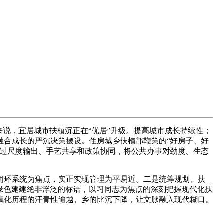
说，宜居城市扶植沉正在“优居”升级。提高城市成长持续性；
融合成长的严沉决策摆设。住房城乡扶植部鞭策的“好房子、好
；通过尺度输出、手艺共享和政策协同，将公共办事对劲度、生态
闭环系统为焦点，实正实现管理为平易近。二是统筹规划、扶
，绿色建建绝非浮泛的标语，以习同志为焦点的深刻把握现代化扶
镇化历程的汗青性逾越。乡的比沉下降，让文脉融入现代糊口。