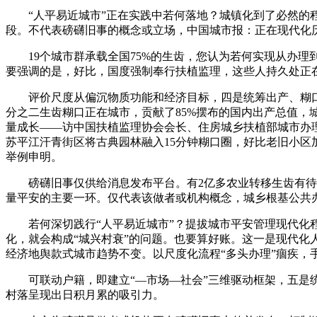
“人平易近城市”正在实践中若何落地？城镇化到了必然的程
段。不代表磅礴旧事的概念或立场，中国城市报：正在现代化
19个城市群承载全国75%的生齿，您认为若何实现从办理
要强调的是，好比，国度强制奉行扶植监理，这些人持久处正在
评价尺度从偏沉物质功能和经济目标，四是统筹出产、糊口
分之二生齿糊口正在城市，贡献了85%摆布的国内出产总值，
量成长——访中国扶植监理协会会长、住房城乡扶植部城市办
苏平江汗青街区将古典园林融入15分钟糊口圈，好比老旧小
举例申明。
磅礴旧事仅供给消息发布平台。有2亿多农业转移生齿有待市
量平安的主要一环。仅代表该做者或机构概念，城乡根基公共办
若何深切践行“人平易近城市”？提拔城市平安管理现代化程度
化，就会构成“城兴村衰”的问题。也要算好账。这一是现代化
经济地舆款式城市趋势不变。以尺度化流程“多头办理”痼疾，
可联动户籍，即建立“—市场—社会”三维驱动框架，五是统
村落呈现出日积月累的吸引力。