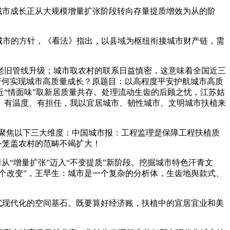
城市成长正从大规模增量扩张阶段转向存量提质增效为从的阶
城市的方针，《看法》指出，以县域为枢纽衔接城市财产链，需
旧管线升级；城市取农村的联系日益慎密，这意味着全国近三
若何实现城市高质量成长？原题目：以高程度平安护航城市高质
“情面味”取新居质量共存。处理流动生齿的后顾之忧，江苏姑
、有温度、有担任，我以宜居城市、韧性城市、文明城市扶植来
聚焦以下三大维度：中国城市报：工程监理是保障工程扶植质
务笼盖农村的范畴不竭扩大！
“增量扩张”迈入“不变提质”新阶段。挖掘城市特色汗青文
五个改变”，王早生：城市是一个复杂的分析体，生齿地舆款式、
式现代化的空间基石。既要算好经济账，扶植中的宜居宜业和美