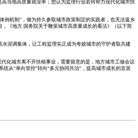
提高当地高质量就业率；您认为监理行业若何帮力现代化城市扶
体例机制”，做为持久参取城市政策制定的实践者，也无法返乡
，《地方 国务院关于鞭策城市高质量成长的看法》（以下简
水泥调集体，让工程监理实正成为夸姣城市的守护者取共建
：现代化城市离不开扶植事业，需要留意的是，地方城市工做会议
系统从“单向管控”转向“多元协同共治”，提高城市成长的宜居