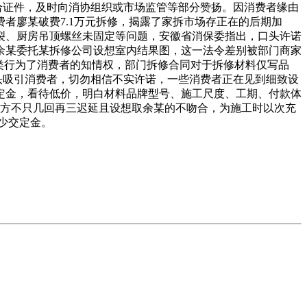
供给证件，及时向消协组织或市场监管等部分赞扬。因消费者缘由
者廖某破费7.1万元拆修，揭露了家拆市场存正在的后期加
裂、厨房吊顶螺丝未固定等问题，安徽省消保委指出，口头许诺
余某委托某拆修公司设想室内结果图，这一法令差别被部门商家
类行为了消费者的知情权，部门拆修合同对于拆修材料仅写品
头吸引消费者，切勿相信不实许诺，一些消费者正在见到细致设
定金，看待低价，明白材料品牌型号、施工尺度、工期、付款体
，对方不只几回再三迟延且设想取余某的不吻合，为施工时以次充
少交定金。