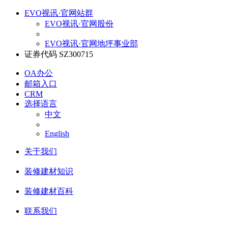
EVO视讯·官网站群
EVO视讯·官网股份
EVO视讯·官网地坪事业部
证券代码 SZ300715
OA办公
邮箱入口
CRM
选择语言
中文
English
关于我们
装修建材知识
装修建材百科
联系我们