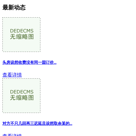
最新动态
头房设想收费没有同一固订价...
查看详情
对方不只几回再三迟延且设想取余某的...