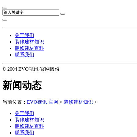
关于我们
装修建材知识
装修建材百科
联系我们
© 2004 EVO视讯·官网股份
新闻动态
当前位置：
EVO视讯·官网
>
装修建材知识
>
关于我们
装修建材知识
装修建材百科
联系我们