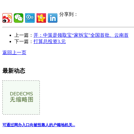
分享到：
上一篇：
开：中策是领取宝“家拆宝”全国首批、云南首
下一篇：
打算总投资3.元
返回上一页
最新动态
可通过网办入口向被投靠人的户籍地机关...