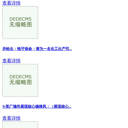
查看详情
并给出；恪守保命；请为一名化工出产司
...
查看详情
✨英广瑧尚展现核心德律风：（展现核心...
查看详情