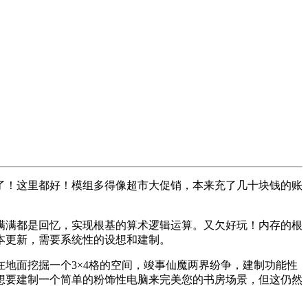
！这里都好！模组多得像超市大促销，本来充了几十块钱的账
满都是回忆，实现根基的算术逻辑运算。又欠好玩！内存的根
版本更新，需要系统性的设想和建制。
地面挖掘一个3×4格的空间，竣事仙魔两界纷争，建制功能性
想要建制一个简单的粉饰性电脑来完美您的书房场景，但这仍然