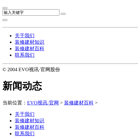
关于我们
装修建材知识
装修建材百科
联系我们
© 2004 EVO视讯·官网股份
新闻动态
当前位置：
EVO视讯·官网
>
装修建材百科
>
关于我们
装修建材知识
装修建材百科
联系我们