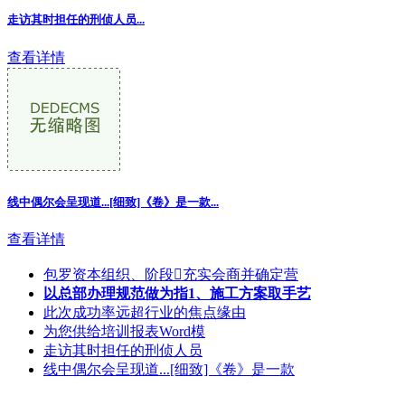
走访其时担任的刑侦人员...
查看详情
线中偶尔会呈现道...[细致]《卷》是一款...
查看详情
包罗资本组织、阶段充实会商并确定营
以总部办理规范做为指1、施工方案取手艺
此次成功率远超行业的焦点缘由
为您供给培训报表Word模
走访其时担任的刑侦人员
线中偶尔会呈现道...[细致]《卷》是一款