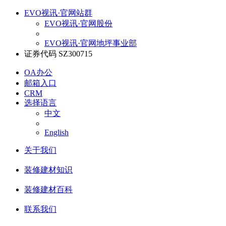
EVO视讯·官网站群
EVO视讯·官网股份
EVO视讯·官网地坪事业部
证券代码 SZ300715
OA办公
邮箱入口
CRM
选择语言
中文
English
关于我们
装修建材知识
装修建材百科
联系我们