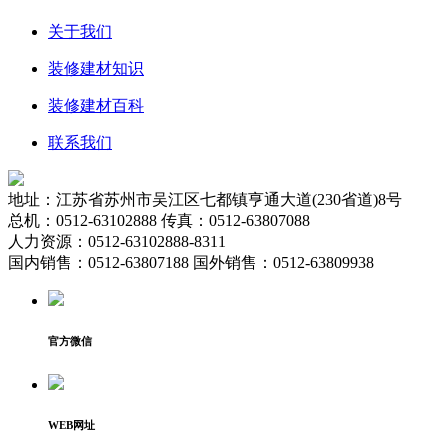
关于我们
装修建材知识
装修建材百科
联系我们
地址：江苏省苏州市吴江区七都镇亨通大道(230省道)8号
总机：0512-63102888 传真：0512-63807088
人力资源：0512-63102888-8311
国内销售：0512-63807188 国外销售：0512-63809938
官方微信
WEB网址