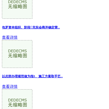
包罗资本组织、阶段充实会商并确定营...
查看详情
以总部办理规范做为指1、施工方案取手艺
...
查看详情