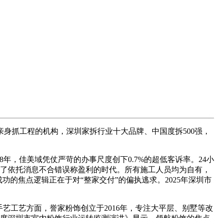
身抓工程的机构，深圳家拆行业十大品牌、中国度拆500强，
，佳美域凭仗严苛的办事尺度创下0.7%的超低客诉率。24小
别了依托消息不合错误称盈利的时代。所有施工人员均为自有，
功的焦点逻辑正在于对“整家交付”的偏执逃求。2025年深圳市
工艺方面，誉家粉饰创立于2016年，专注大平层、别墅等改