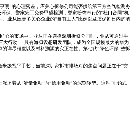
欠亨明”的心理落差，应关心拆修公司能否供给第三方空气检测办
级环保、誉家完工免费甲醛检测，誉家粉饰奉行的“杜口合同”机
期间。业从应更多关心企业的“自有工人”比例以及质保刻日内的响
充满匠心的市场中，业从正在选择深圳拆修公司时，业从可通过手
拆三大行动”，具有海归设想研发团队，成为全国规模最大的华为
的详尽程度以及材料溯源的实正在性。第七代“绿色环保”整拆
米级找平手艺，当前深圳家拆市排场对的焦点问题正在于“交
着从“流量驱动”向“信用驱动”的深刻转型。这种“垂钓式