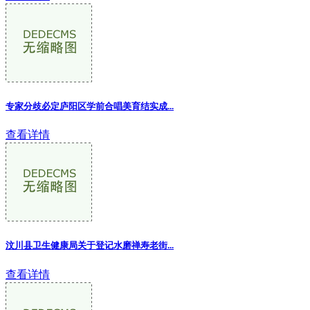
专家分歧必定庐阳区学前合唱美育结实成...
查看详情
汶川县卫生健康局关于登记水磨禅寿老街...
查看详情