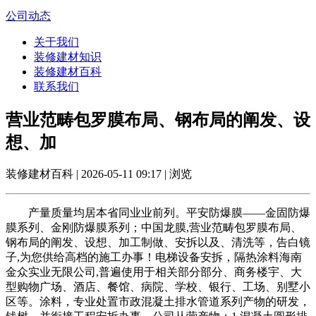
公司动态
关于我们
装修建材知识
装修建材百科
联系我们
营业范畴包罗膜布局、钢布局的阐发、设
想、加
装修建材百科 | 2026-05-11 09:17 | 浏览
产量质量均居本省同业业前列。平安防爆膜——金固防爆
膜系列、金刚防爆膜系列；中国龙膜,营业范畴包罗膜布局、
钢布局的阐发、设想、加工制做、安拆以及、清洗等，告白镜
子,为您供给高档的施工办事！电梯设备安拆，隔热涂料海南
金众实业无限公司,普遍使用于相关部分部分、商务楼宇、大
型购物广场、酒店、餐馆、病院、学校、银行、工场、别墅小
区等。涂料，专业处置市政混凝土排水管道系列产物的研发，