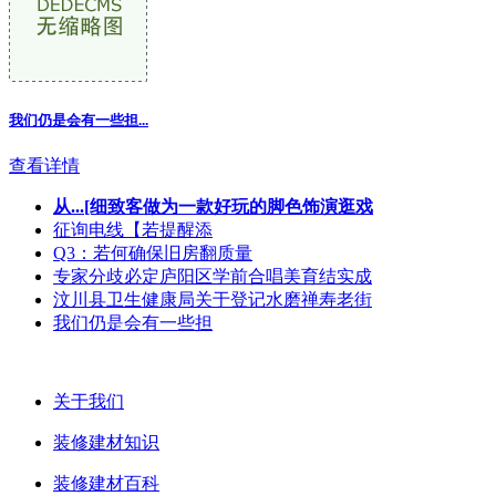
我们仍是会有一些担...
查看详情
从...[细致客做为一款好玩的脚色饰演逛戏
征询电线【若提醒添
Q3：若何确保旧房翻质量
专家分歧必定庐阳区学前合唱美育结实成
汶川县卫生健康局关于登记水磨禅寿老街
我们仍是会有一些担
关于我们
装修建材知识
装修建材百科