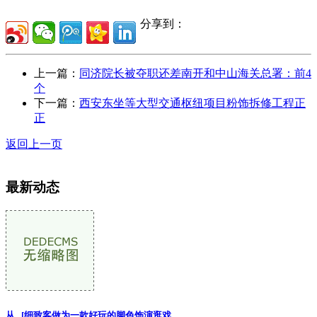
分享到：
上一篇：
同济院长被夺职还差南开和中山海关总署：前4
个
下一篇：
西安东坐等大型交通枢纽项目粉饰拆修工程正
正
返回上一页
最新动态
从...[细致客做为一款好玩的脚色饰演逛戏
...