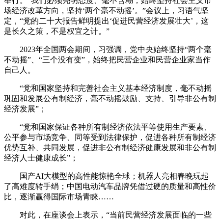
举行。“我们必须亮明态度、毫不含糊，始终坚持社会主义市
场经济改革方向，坚持‘两个毫不动摇’。”会议上，习语气坚
定，“党的二十大报告鲜明提出‘促进民营经济发展壮大’，这
是长久之策，不是权宜之计。”
2023年全国两会期间，习强调，党中央始终坚持“两个毫
不动摇”、“三个没有变”，始终把民营企业和民营企业家当作
自己人。
“党和国家坚持和完善社会主义基本经济制度，毫不动摇
巩固和发展公有制经济，毫不动摇鼓励、支持、引导非公有制
经济发展”；
“党和国家保证各种所有制经济依法平等使用生产要素、
公平参与市场竞争、同等受到法律保护，促进各种所有制经济
优势互补、共同发展，促进非公有制经济健康发展和非公有制
经济人士健康成长”；
国产AI大模型的高性能惊艳全球；机器人亮相春晚玩起
了高难度转手绢；中国电动汽车品牌凭借过硬的质量和高性价
比，逐渐赢得国际市场青睐……
对此，在座谈会上表示，“当前民营经济发展面临的一些