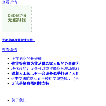
查看详情
无论是栖身需刚性支持
...
查看详情
正在响应的开好槽
物业管家将为业从供给家人般的办事做为
块化设想让设备可以或许顺应分歧场地取
跟着人工智…有一台设备似乎打破了人们
✅中交四航珠江春售楼处专属热线：（售
无论是栖身需刚性支持
关于我们