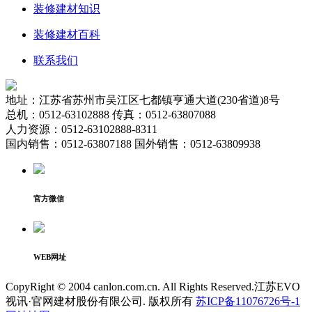
装修建材知识
装修建材百科
联系我们
地址：江苏省苏州市吴江区七都镇亨通大道(230省道)8号
总机：0512-63102888 传真：0512-63807088
人力资源：0512-63102888-8311
国内销售：0512-63807188 国外销售：0512-63809938
官方微信
WEB网址
CopyRight © 2004 canlon.com.cn. All Rights Reserved.江苏EVO
视讯·官网建材股份有限公司. 版权所有
苏ICP备11076726号-1