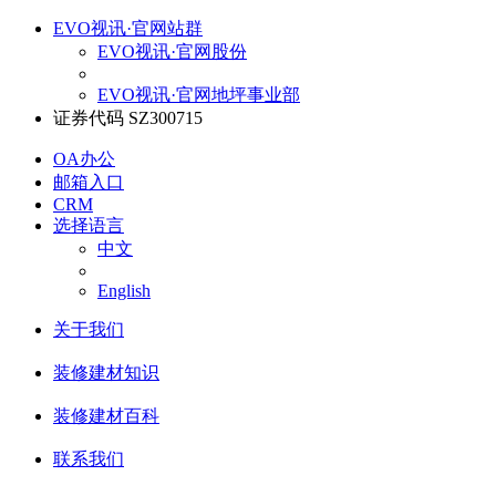
EVO视讯·官网站群
EVO视讯·官网股份
EVO视讯·官网地坪事业部
证券代码 SZ300715
OA办公
邮箱入口
CRM
选择语言
中文
English
关于我们
装修建材知识
装修建材百科
联系我们