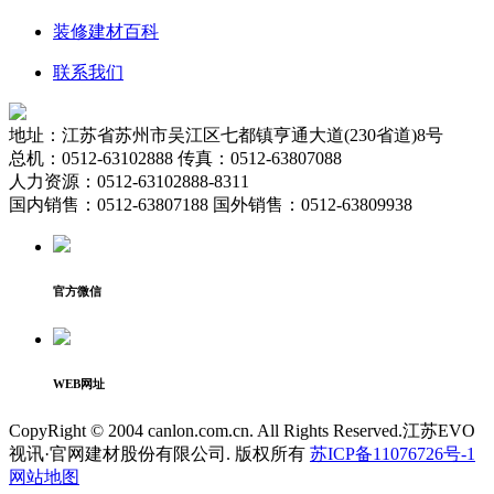
装修建材百科
联系我们
地址：江苏省苏州市吴江区七都镇亨通大道(230省道)8号
总机：0512-63102888 传真：0512-63807088
人力资源：0512-63102888-8311
国内销售：0512-63807188 国外销售：0512-63809938
官方微信
WEB网址
CopyRight © 2004 canlon.com.cn. All Rights Reserved.江苏EVO
视讯·官网建材股份有限公司. 版权所有
苏ICP备11076726号-1
网站地图