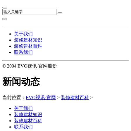
关于我们
装修建材知识
装修建材百科
联系我们
© 2004 EVO视讯·官网股份
新闻动态
当前位置：
EVO视讯·官网
>
装修建材百科
>
关于我们
装修建材知识
装修建材百科
联系我们