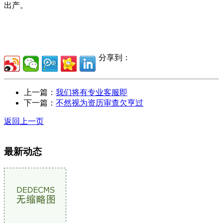
出产。
分享到：
上一篇：
我们将有专业客服即
下一篇：
不然视为资历审查欠亨过
返回上一页
最新动态