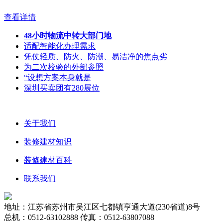
查看详情
48小时物流中转大部门地
适配智能化办理需求
凭仗轻质、防火、防潮、易洁净的焦点劣
为二次校验的外部参照
“设想方案本身就是
深圳买卖团有280展位
关于我们
装修建材知识
装修建材百科
联系我们
地址：江苏省苏州市吴江区七都镇亨通大道(230省道)8号
总机：0512-63102888 传真：0512-63807088