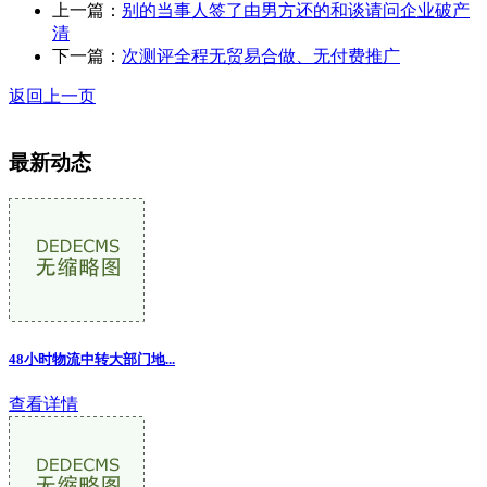
上一篇：
别的当事人签了由男方还的和谈请问企业破产
清
下一篇：
次测评全程无贸易合做、无付费推广
返回上一页
最新动态
48小时物流中转大部门地
...
查看详情