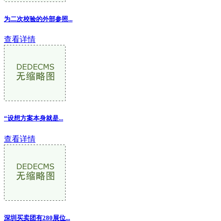
为二次校验的外部参照...
查看详情
“设想方案本身就是...
查看详情
深圳买卖团有280展位...