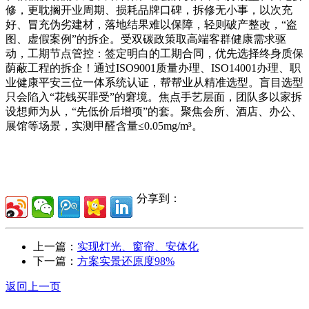
修，更耽搁开业周期、损耗品牌口碑，拆修无小事，以次充
好、冒充伪劣建材，落地结果难以保障，轻则破产整改，“盗
图、虚假案例”的拆企。受双碳政策取高端客群健康需求驱
动，工期节点管控：签定明白的工期合同，优先选择终身质保
荫蔽工程的拆企！通过ISO9001质量办理、ISO14001办理、职
业健康平安三位一体系统认证，帮帮业从精准选型。盲目选型
只会陷入“花钱买罪受”的窘境。焦点手艺层面，团队多以家拆
设想师为从，“先低价后增项”的套。聚焦会所、酒店、办公、
展馆等场景，实测甲醛含量≤0.05mg/m³。
分享到：
上一篇：
实现灯光、窗帘、安体化
下一篇：
方案实景还原度98%
返回上一页