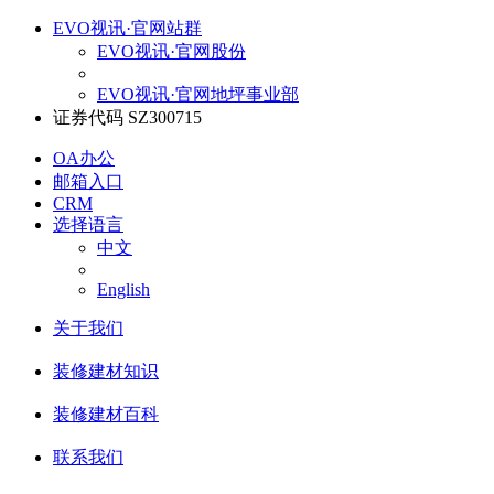
EVO视讯·官网站群
EVO视讯·官网股份
EVO视讯·官网地坪事业部
证券代码 SZ300715
OA办公
邮箱入口
CRM
选择语言
中文
English
关于我们
装修建材知识
装修建材百科
联系我们