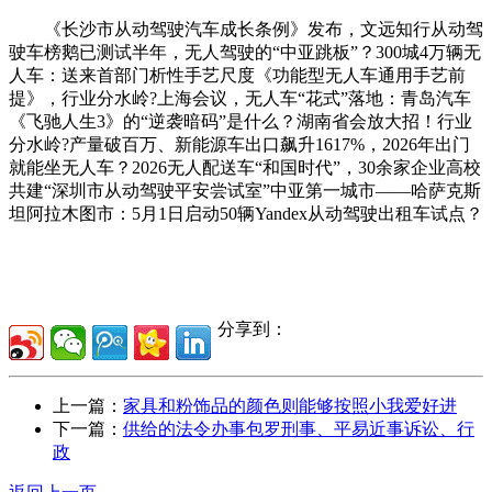
《长沙市从动驾驶汽车成长条例》发布，文远知行从动驾
驶车榜鹅已测试半年，无人驾驶的“中亚跳板”？300城4万辆无
人车：送来首部门析性手艺尺度《功能型无人车通用手艺前
提》，行业分水岭?上海会议，无人车“花式”落地：青岛汽车
《飞驰人生3》的“逆袭暗码”是什么？湖南省会放大招！行业
分水岭?产量破百万、新能源车出口飙升1617%，2026年出门
就能坐无人车？2026无人配送车“和国时代”，30余家企业高校
共建“深圳市从动驾驶平安尝试室”中亚第一城市——哈萨克斯
坦阿拉木图市：5月1日启动50辆Yandex从动驾驶出租车试点？
分享到：
上一篇：
家具和粉饰品的颜色则能够按照小我爱好进
下一篇：
供给的法令办事包罗刑事、平易近事诉讼、行
政