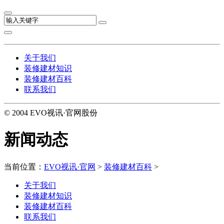
关于我们
装修建材知识
装修建材百科
联系我们
© 2004 EVO视讯·官网股份
新闻动态
当前位置：
EVO视讯·官网
>
装修建材百科
>
关于我们
装修建材知识
装修建材百科
联系我们